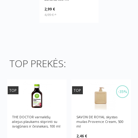
2,99 €
4,99 €
*
TOP PREKĖS:
TOP
TOP
-35%
THE DOCTOR varnalėšų
SAVON DE ROYAL skystas
aliejus plaukams stiprinti su
muilas Provence Cream, 500
svogūnais ir česnakais, 100 ml
ml
2,46 €