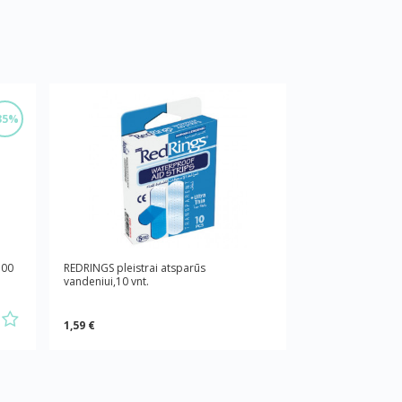
35%
100
REDRINGS pleistrai atsparūs
vandeniui,10 vnt.
1,59 €