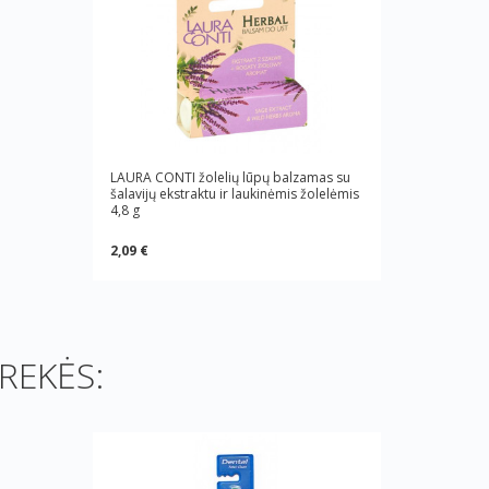
LAURA CONTI žolelių lūpų balzamas su
šalavijų ekstraktu ir laukinėmis žolelėmis
4,8 g
2,09 €
REKĖS: