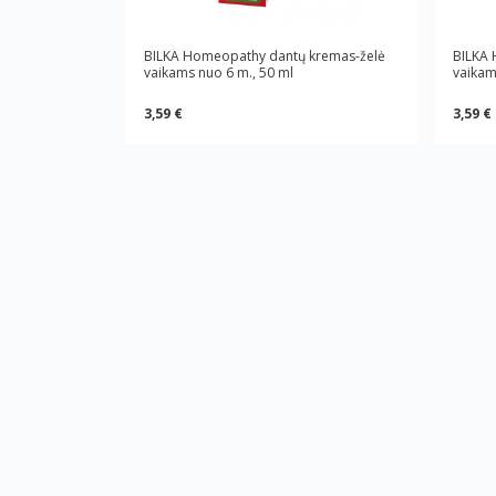
BILKA Homeopathy dantų kremas-želė
BILKA 
vaikams nuo 6 m., 50 ml
vaikam
3,59 €
3,59 €