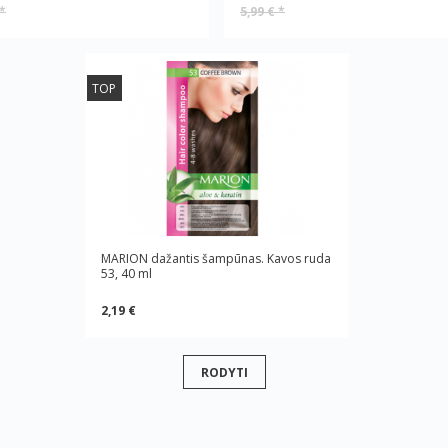
*
5,99 €
*
TOP
MARION dažantis šampūnas. Kavos ruda
53, 40 ml
2,19 €
RODYTI