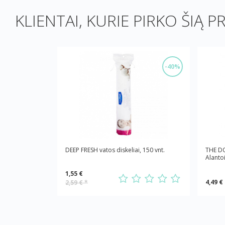
KLIENTAI, KURIE PIRKO ŠIĄ P
-40%
DEEP FRESH vatos diskeliai, 150 vnt.
THE D
Alanto
1,55 €
4,49 €
2,59 €
*