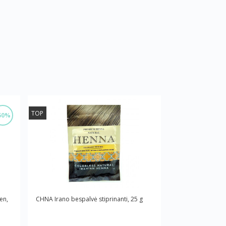
TOP
50%
en,
CHNA Irano bespalvė stiprinanti, 25 g