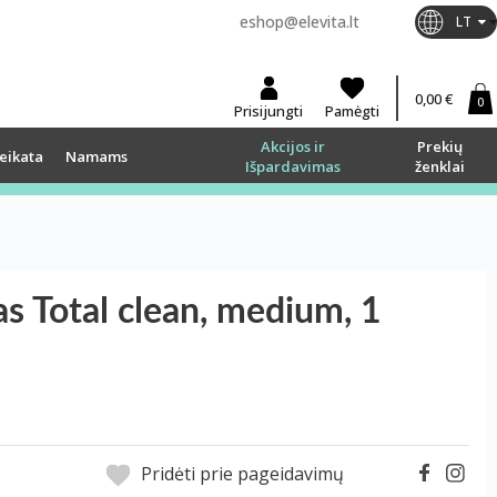
eshop@elevita.lt
LT
0,00 €
0
Prisijungti
Pamėgti
Akcijos ir
Prekių
eikata
Namams
Išpardavimas
ženklai
 Total clean, medium, 1
Pridėti prie pageidavimų