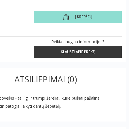
Į KREPŠELĮ
Reikia daugiau informacijos?
KLAUSTI APIE PREKĘ
ATSILIEPIMAI
(0)
kis - tai ilgi ir trumpi šereliai, kurie puikiai pašalina
in patogiai laikyti dantų šepetėlį.