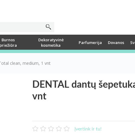
Burnos
Dekoratyvinė
Parfumerija
Dovanos
Sv
priežiūra
kosmetika
tal clean, medium, 1 vnt
DENTAL dantų šepetukas
vnt
Įvertink ir tu!