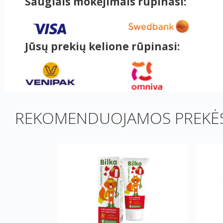
Saugiais mokėjimais rūpinasi:
Jūsų prekių kelione rūpinasi:
REKOMENDUOJAMOS PREKĖS