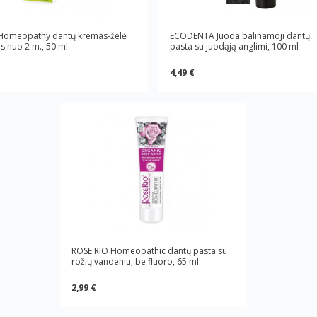
Homeopathy dantų kremas-želė
ECODENTA Juoda balinamoji dantų
s nuo 2 m., 50 ml
pasta su juodąją anglimi, 100 ml
4,49 €
ROSE RIO Homeopathic dantų pasta su
rožių vandeniu, be fluoro, 65 ml
2,99 €