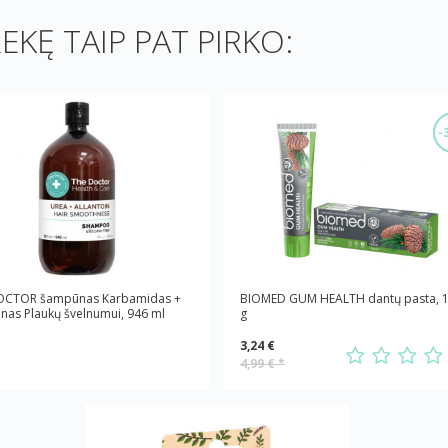
REKĘ TAIP PAT PIRKO:
-
OCTOR šampūnas Karbamidas +
BIOMED GUM HEALTH dantų pasta, 
inas Plaukų švelnumui, 946 ml
g
3,24 €
4,99 €
*