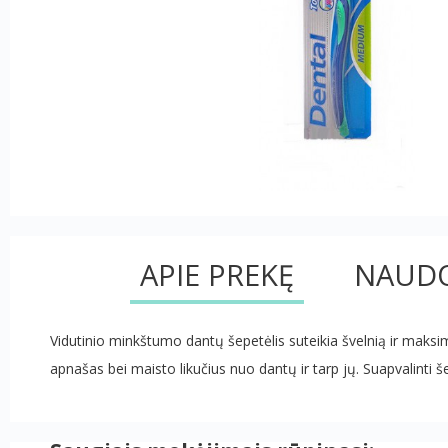
APIE PREKĘ
NAUDO
Vidutinio minkštumo dantų šepetėlis suteikia švelnią ir maksimal
apnašas bei maisto likučius nuo dantų ir tarp jų. Suapvalinti še