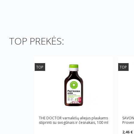
TOP PREKĖS:
TOP
TOP
THE DOCTOR varnalėšų aliejus plaukams
SAVON 
stiprinti su svogūnais ir česnakais, 100 ml
Proven
2,46 €