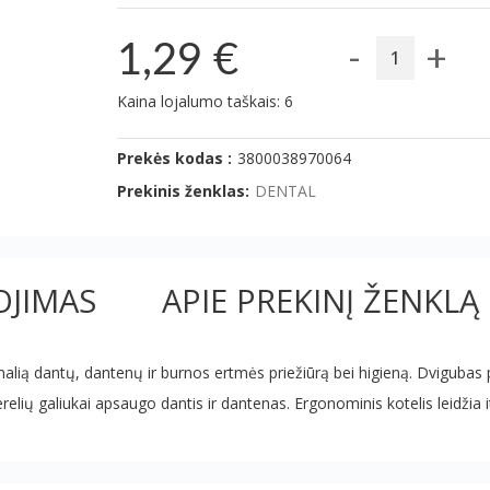
-
+
1,29 €
Kaina lojalumo taškais: 6
Prekės kodas :
3800038970064
Prekinis ženklas:
DENTAL
JIMAS
APIE PREKINĮ ŽENKLĄ
ią dantų, dantenų ir burnos ertmės priežiūrą bei higieną. Dvigubas povei
relių galiukai apsaugo dantis ir dantenas. Ergonominis kotelis leidžia it