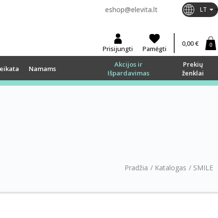
eshop@elevita.lt
LT
0,00 €
0
Prisijungti
Pamėgti
Akcijos ir
Prekių
eikata
Namams
Išpardavimas
ženklai
Pradžia
/
Katalogas
/
SMILE