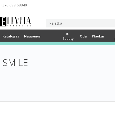
+370 699 69940
K-
Katalogas
Naujienos
Oda
Plaukai
Beauty
SMILE