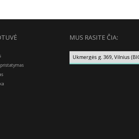
OTUVĖ
MUS RASITE ČIA:
s
pristatymas
as
ka