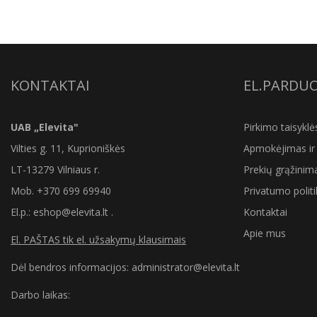
KONTAKTAI
EL.PARDU
UAB „Elevita"
Pirkimo taisyklė
Vilties g. 11, Kuprioniškės
Apmokėjimas ir 
LT-13279 Vilniaus r.
Prekių grąžinim
Mob.
+370 699 69940
Privatumo politi
El.p.: eshop@elevita.lt .
Kontaktai
Apie mus
El. PAŠTAS tik el. užsakymų klausimais
Dėl bendros informacijos: administrator@elevita.lt
Darbo laikas: