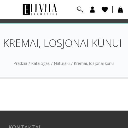
0
KREMAI, LOSJONAI KŪNUI
Pradžia
/
Katalogas
/
Natūralu
/
Kremai, losjonai kūnui
KONTAKTAI