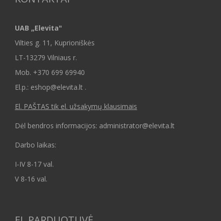
UAB „Elevita"
Vilties g. 11, Kuprioniškės
LT-13279 Vilniaus r.
Mob.
+370 699 69940
El.p.: eshop@elevita.lt .
El. PAŠTAS tik el. užsakymų klausimais
Dėl bendros informacijos: administrator@elevita.lt
Darbo laikas:
I-IV 8-17 val.
V 8-16 val.
EL.PARDUOTUVĖ