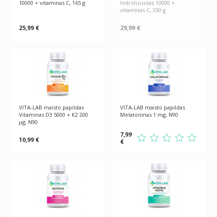
10000 + vitaminas C, 165 g
hidrolizuotas 10000 +
vitaminas C, 330 g
25,99 €
29,99 €
VITA-LAB maisto papildas
VITA-LAB maisto papildas
Vitaminas D3 5000 + K2 200
Melatoninas 1 mg, N90
µg, N90
7,99
10,99 €
€