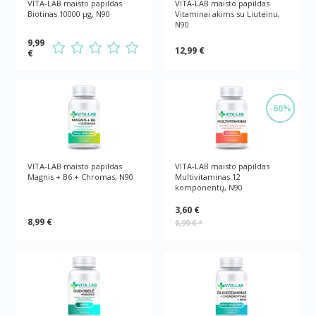
VITA-LAB maisto papildas
VITA-LAB maisto papildas
Biotinas 10000 µg, N90
Vitaminai akims su Liuteinu,
N90
9,99
12,99 €
€
-60%
VITA-LAB maisto papildas
VITA-LAB maisto papildas
Magnis + B6 + Chromas, N90
Multivitaminas 12
komponentų, N90
3,60 €
8,99 €
8,99 €
*