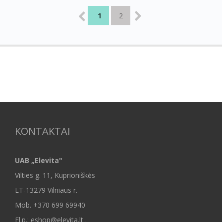
1
2
KONTAKTAI
UAB „Elevita"
Vilties g. 11, Kuprioniškės
LT-13279 Vilniaus r.
Mob.
+370 699 69940
El.p.: eshop@elevita.lt .