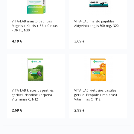
VITA-LAB maisto papildas
VITA-LAB maisto papildas
Magnis + Kalcis + B6 + Cinkas
Aktyvinta anglis 300 mg, N20
FORTE, N30
4,19 €
3,69 €
VITA-LAB kietosios pastilės
VITA-LAB kietosios pastilės
gerklei Islandinė kerpena+
gerklei Propolis+Imbieras+
Vitaminas C, N12
Vitaminas C, N12
2,69 €
2,99 €