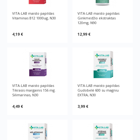
VITA-LAB maisto papildas
VITA-LAB maisto papildas
Vitaminas B12 1000ug, N30
Ginkmedžio ekstraktas
120mg, N90
4,19 €
12,99 €
VITA-LAB maisto papildas
VITA-LAB maisto papildas
Tikrasis margainis 156 mg.
Gudobelė 600 su magniu
Silimarinas, N30
EXTRA, N30
4,49 €
3,99 €