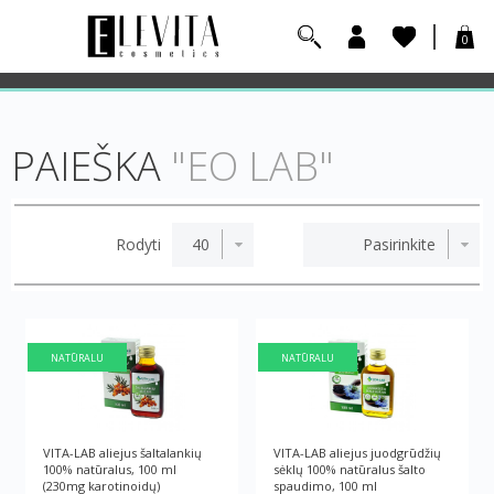
0
PAIEŠKA
"EO LAB"
Rodyti
NATŪRALU
NATŪRALU
VITA-LAB aliejus šaltalankių
VITA-LAB aliejus juodgrūdžių
100% natūralus, 100 ml
sėklų 100% natūralus šalto
(230mg karotinoidų)
spaudimo, 100 ml