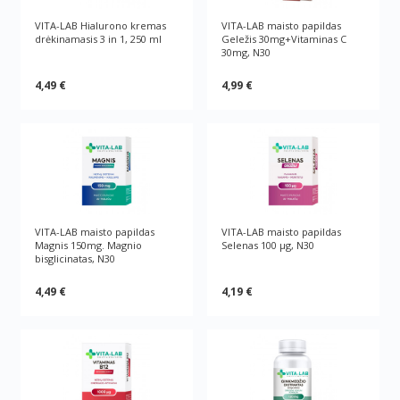
VITA-LAB Hialurono kremas
VITA-LAB maisto papildas
drėkinamasis 3 in 1, 250 ml
Geležis 30mg+Vitaminas C
30mg, N30
4,49 €
4,99 €
VITA-LAB maisto papildas
VITA-LAB maisto papildas
Magnis 150mg. Magnio
Selenas 100 μg, N30
bisglicinatas, N30
4,49 €
4,19 €