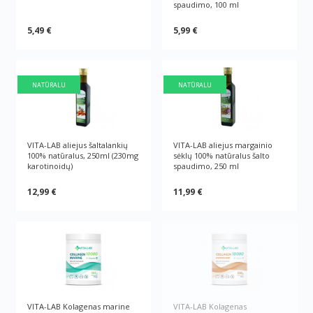
spaudimo, 100 ml
5,49 €
5,99 €
NATŪRALU
NATŪRALU
VITA-LAB aliejus šaltalankių
VITA-LAB aliejus margainio
100% natūralus, 250ml (230mg
sėklų 100% natūralus šalto
karotinoidų)
spaudimo, 250 ml
12,99 €
11,99 €
VITA-LAB Kolagenas marine
VITA-LAB Kolagenas